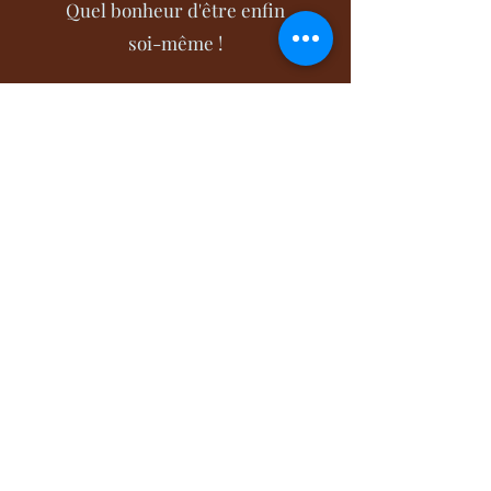
Quel bonheur d'être enfin
soi-même !
Cécile Batard
sophro.cbatard@gmail.com
07-66-50-36-02
https://www.jesuissophrologue.fr
https://www.proxibienetre.fr